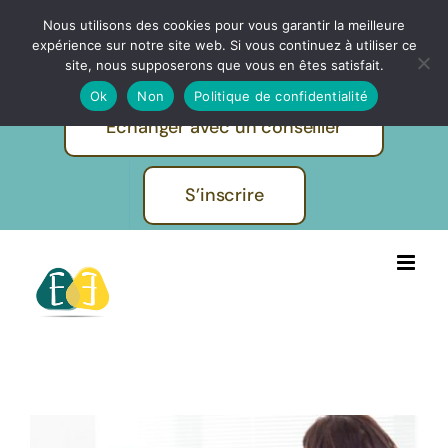
Passer
Nous utilisons des cookies pour vous garantir la meilleure
IBF | EVOLUTION FORMATIONS -
au
expérience sur notre site web. Si vous continuez à utiliser ce
Pratiques et métiers de l'humain
contenu
site, nous supposerons que vous en êtes satisfait.
Ok
Non
Politique de confidentialité
Echanger avec un conseiller
S’inscrire