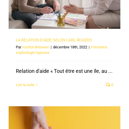
LA RELATION D’AIDE SELON CARL ROGERS
Par
Institut-Between
|
décembre 18th, 2022
|
Formation
sophrologie hypnose
Relation d'aide « Tout être est une île, au ...
Lire la suite
0