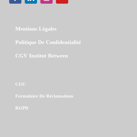
Mentions Légales
Politique De Confidentialité
CGV Institut Between
CGU
Formulaire De Réclamations
RGPD