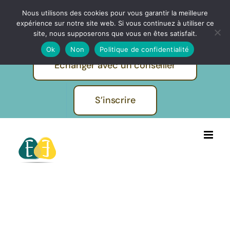
Passer
Nous utilisons des cookies pour vous garantir la meilleure
IBF | EVOLUTION FORMATIONS -
au
expérience sur notre site web. Si vous continuez à utiliser ce
Pratiques et métiers de l'humain
contenu
site, nous supposerons que vous en êtes satisfait.
Ok
Non
Politique de confidentialité
Echanger avec un conseiller
S’inscrire