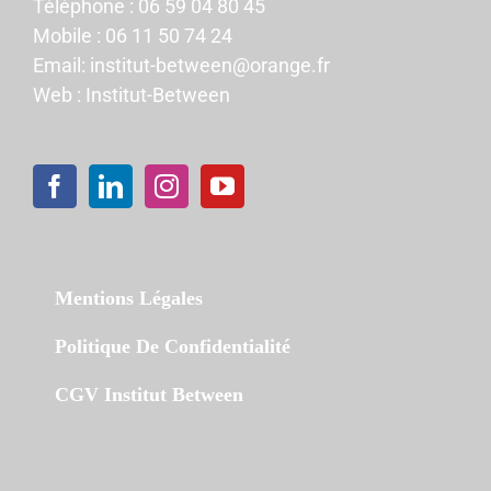
Téléphone :
06 59 04 80 45
Mobile :
06 11 50 74 24
Email:
institut-between@orange.fr
Web :
Institut-Between
Mentions Légales
Politique De Confidentialité
CGV Institut Between