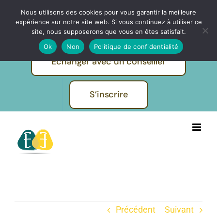
Passer
Nous utilisons des cookies pour vous garantir la meilleure
IBF | EVOLUTION FORMATIONS -
au
expérience sur notre site web. Si vous continuez à utiliser ce
Pratiques et métiers de l'humain
contenu
site, nous supposerons que vous en êtes satisfait.
Ok
Non
Politique de confidentialité
Echanger avec un conseiller
S’inscrire
Précédent
Suivant