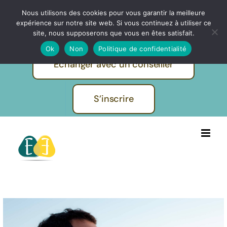
Passer
Nous utilisons des cookies pour vous garantir la meilleure
IBF | EVOLUTION FORMATIONS -
au
expérience sur notre site web. Si vous continuez à utiliser ce
Pratiques et métiers de l'humain
contenu
site, nous supposerons que vous en êtes satisfait.
Ok
Non
Politique de confidentialité
Echanger avec un conseiller
S’inscrire