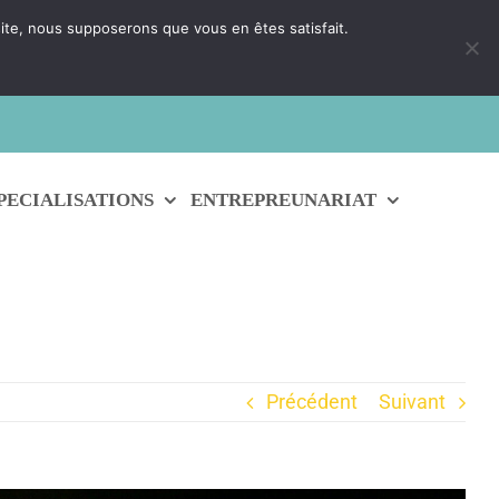
 site, nous supposerons que vous en êtes satisfait.
 un conseiller
PECIALISATIONS
ENTREPREUNARIAT
Précédent
Suivant