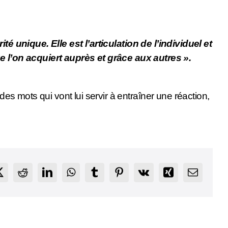
té unique. Elle est l’articulation de l’individuel et
que l’on acquiert auprès et grâce aux autres ».
des mots qui vont lui servir à entraîner une réaction,
ook
X
Reddit
LinkedIn
WhatsApp
Tumblr
Pinterest
Vk
Xing
Email