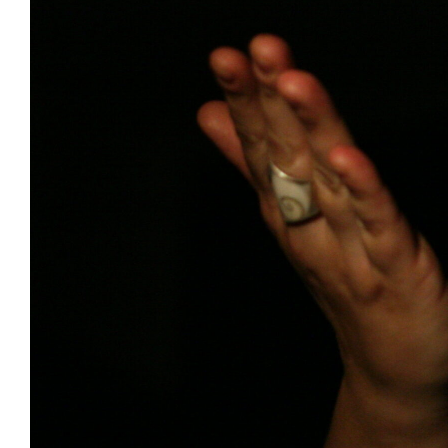
Voir
l'image
agrandie