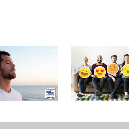
re RNCP : La Formation
ophrologie pour une
LES EMOTIONS SONT NO
onnaissance Officielle