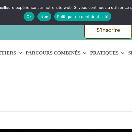
eilleure expérience sur notre site web. Si vous continuez à utiliser ce
ques et métiers de
Echanger avec
Ok
Non
Politique de confidentialité
S’inscrire
ETIERS
PARCOURS COMBINÉS
PRATIQUES
S