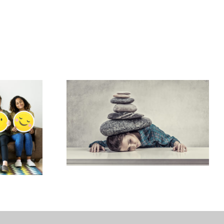
VALEURS ECRASEES, ANTI
S AMIES
VALEURS ET VALEURS VECUES