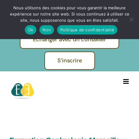
Passer
Nous utilisons des cookies pour vous garantir la meilleure
IBF | EVOLUTION FORMATIONS -
au
expérience sur notre site web. Si vous continuez à utiliser ce
Pratiques et métiers de l'humain
contenu
site, nous supposerons que vous en êtes satisfait.
Ok
Non
Politique de confidentialité
Echanger avec un conseiller
S’inscrire