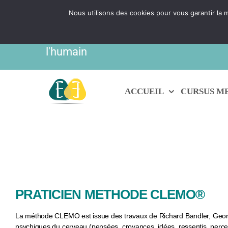
Passer
Nous utilisons des cookies pour vous garantir la m
IBF | EVOLUTION FORMATIONS - Prati
au
contenu
l'humain
ACCUEIL
CURSUS M
PRATICIEN METHODE CLEMO®
La méthode CLEMO est issue des travaux de Richard Bandler, George
psychiques du cerveau (pensées, croyances, idées, ressentis, percept