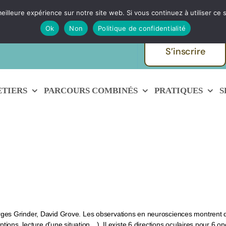
eilleure expérience sur notre site web. Si vous continuez à utiliser ce
ques et métiers de
Echanger avec
Ok
Non
Politique de confidentialité
S’inscrire
ETIERS
PARCOURS COMBINÉS
PRATIQUES
S
s Grinder, David Grove. Les observations en neurosciences montrent qu
ions, lecture d’une situation…). Il existe 6 directions oculaires pour 6 