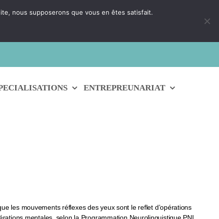
 site, nous supposerons que vous en êtes satisfait.
 un conseiller
PECIALISATIONS
ENTREPREUNARIAT
e les mouvements réflexes des yeux sont le reflet d’opérations
opérations mentales, selon la Programmation Neurolinguistique PNL.