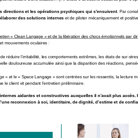
ces directions et les opérations psychiques qui s’ensuivent
. Par cons
élaborer des solutions internes
et de piloter mécaniquement et positiv
retien « Clean Langage » et de la libération des chocs émotionnels par dir
 et mouvements oculaires :
 réduire l’irritabilité, les comportements extrêmes, les états de sur-st
nelle douloureuse accumulée ainsi que la disparition des réactions, pensées
ge » et le « Space Langage » sont centrées sur les ressentis, la lectur
le client vit pendant l’entretien préliminaire.
nternes aidantes et constructives auxquelles il n’avait plus accès. I
d’une reconnexion à soi, identitaire, de dignité, d’estime et de confi