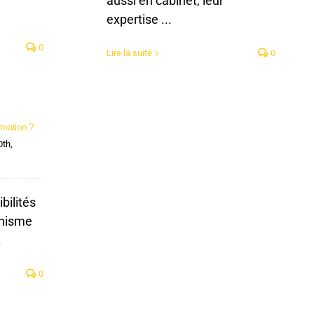
aussi en cabinet, leur
expertise ...
0
Lire la suite
0
rmation ?
0th,
ibilités
anisme
.
0