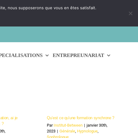
 site, nous supposerons que vous en êtes satisfait.
 un conseiller
PECIALISATIONS
ENTREPREUNARIAT
tion, ai je
Qu’est ce qu’une formation synchrone ?
t ?
Par
Institut-Between
|
janvier 30th,
0th,
2023
|
Générale
,
Hypnologue
,
Sophrologue