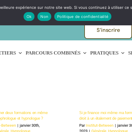
eilleure expérience sur notre site web. Si vous continuez à utiliser ce
ques et métiers de
Echanger avec
Ok
Non
Politique de confidentialité
S’inscrire
ETIERS
PARCOURS COMBINÉS
PRATIQUES
S
ner deux formations en même
Si je finance moi même ma forma
phrologue et hypnologue ?
droit à un étalement de paiemen
ut-Between
|
janvier 30th,
Par
Institut-Between
|
janvier 3
érale
,
Hypnologue
,
2023
|
Générale
,
Hypnologue
,