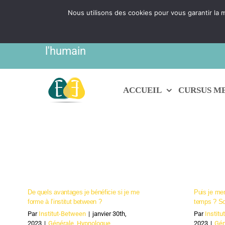
Passer
Nous utilisons des cookies pour vous garantir la m
IBF | EVOLUTION FORMATIONS - Prati
au
contenu
l'humain
ACCUEIL
CURSUS M
De quels avantages je bénéficie si je me
Puis je me
forme à l’institut between ?
temps ? So
Par
Institut-Between
|
janvier 30th,
Par
Instit
2023
|
Générale
,
Hypnologue
,
2023
|
Gén