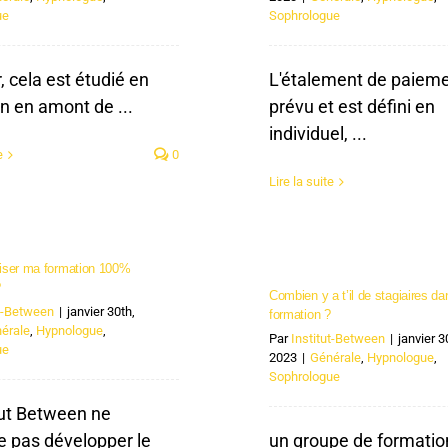
ue
Sophrologue
, cela est étudié en
L'étalement de paieme
en en amont de ...
prévu et est défini en
individuel, ...
e
0
Lire la suite
aliser ma formation 100%
?
Combien y a t’il de stagiaires d
ut-Between
|
janvier 30th,
formation ?
érale
,
Hypnologue
,
Par
Institut-Between
|
janvier 3
ue
2023
|
Générale
,
Hypnologue
,
Sophrologue
itut Between ne
e pas développer le
un groupe de formatio