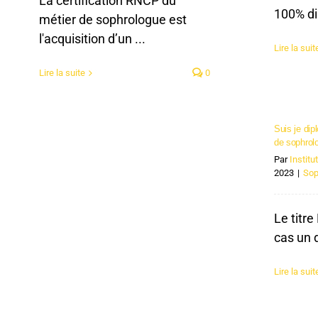
La certification RNCP du
100% dis
métier de sophrologue est
l'acquisition d’un ...
Lire la suit
Lire la suite
0
Suis je dip
de sophrol
Par
Instit
2023
|
Sop
Le titr
cas un d
Lire la suit