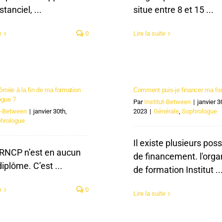
tanciel, ...
situe entre 8 et 15 ...
e
0
Lire la suite
lômée à la fin de ma formation
Comment puis-je financer ma fo
ogue ?
Par
Institut-Between
|
janvier 3
ut-Between
|
janvier 30th,
2023
|
Générale
,
Sophrologue
hrologue
Il existe plusieurs poss
e RNCP n’est en aucun
de financement. l'org
iplôme. C’est ...
de formation Institut ..
e
0
Lire la suite