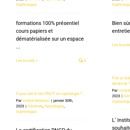
Sophrologue
Sophrolog
formations 100% présentiel
Bien sûr
cours papiers et
entreti
dématérialisée sur un espace
Lire la suit
...
Lire la suite
0
Puis je ré
distanciel 
Par
Instit
A quoi sert le titre RNCP en sophrologie ?
2023
|
Gén
Par
Institut-Between
|
janvier 30th,
Sophrolog
2023
|
Générale
,
Hypnologue
,
Sophrologue
L’ Inst
souhait