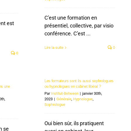
C’est une formation en
nt est
présentiel, collective, par visio
conférence. C’est ...
Lire la suite
0
0
Les formateurs sont ils aussi sophrologues
ans une
ou hypnologues en cabinet libéral ?
Par
Institut-Between
|
janvier 30th,
0th,
2023
|
Générale
,
Hypnologue
,
Sophrologue
Oui bien sûr, ils pratiquent
n se