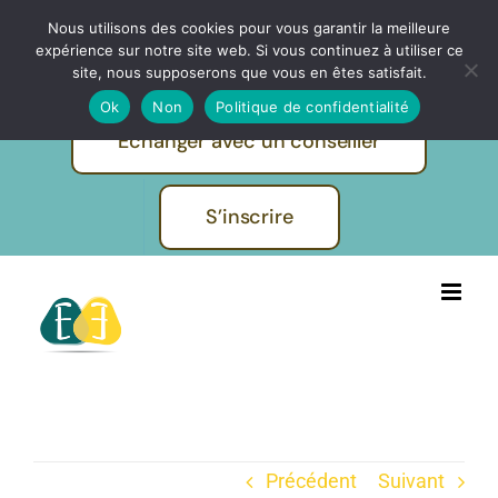
Passer
Nous utilisons des cookies pour vous garantir la meilleure
IBF | EVOLUTION FORMATIONS -
au
expérience sur notre site web. Si vous continuez à utiliser ce
Pratiques et métiers de l'humain
contenu
site, nous supposerons que vous en êtes satisfait.
Ok
Non
Politique de confidentialité
Echanger avec un conseiller
S’inscrire
Précédent
Suivant