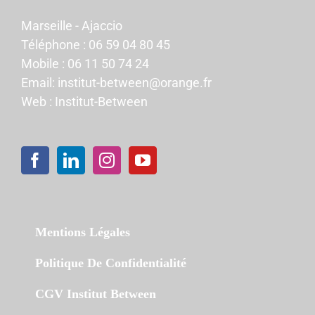
Marseille - Ajaccio
Téléphone :
06 59 04 80 45
Mobile :
06 11 50 74 24
Email:
institut-between@orange.fr
Web :
Institut-Between
Mentions Légales
Politique De Confidentialité
CGV Institut Between