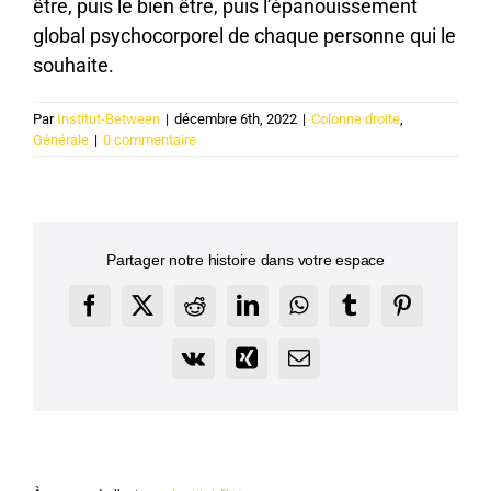
être, puis le bien être, puis l’épanouissement
global psychocorporel de chaque personne qui le
souhaite.
Par
Institut-Between
|
décembre 6th, 2022
|
Colonne droite
,
Générale
|
0 commentaire
Partager notre histoire dans votre espace
Facebook
X
Reddit
LinkedIn
WhatsApp
Tumblr
Pinterest
Vk
Xing
Email