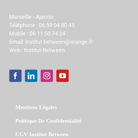
Marseille - Ajaccio
Téléphone :
06 59 04 80 45
Mobile :
06 11 50 74 24
Email:
institut-between@orange.fr
Web :
Institut-Between
Mentions Légales
Politique De Confidentialité
CGV Institut Between