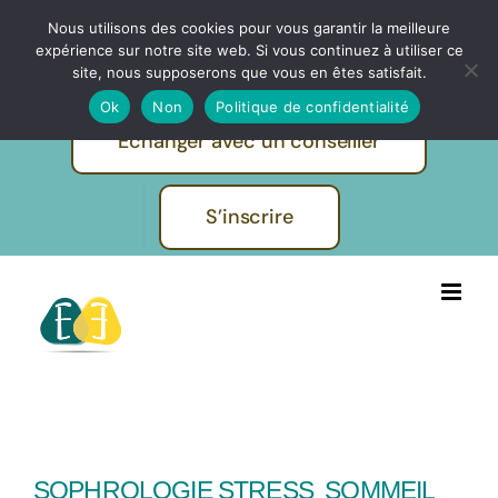
Passer
Nous utilisons des cookies pour vous garantir la meilleure
IBF | EVOLUTION FORMATIONS -
au
expérience sur notre site web. Si vous continuez à utiliser ce
Pratiques et métiers de l'humain
contenu
site, nous supposerons que vous en êtes satisfait.
Ok
Non
Politique de confidentialité
Echanger avec un conseiller
S’inscrire
SOPHROLOGIE STRESS SOMMEIL