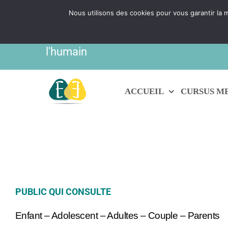
Passer
Nous utilisons des cookies pour vous garantir la m
IBF | EVOLUTION FORMATIONS - Prati
au
contenu
l'humain
ACCUEIL
CURSUS M
PUBLIC QUI CONSULTE
Enfant – Adolescent – Adultes – Couple – Parents