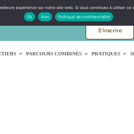
eilleure expérience sur notre site web. Si vous continuez à utiliser ce
ques et métiers de
Echanger avec
Ok
Non
Politique de confidentialité
S’inscrire
ETIERS
PARCOURS COMBINÉS
PRATIQUES
S