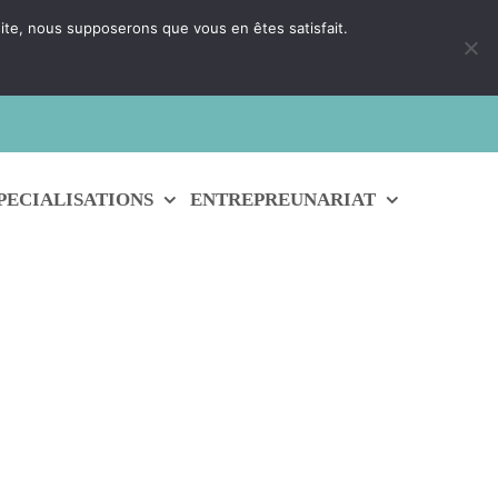
 site, nous supposerons que vous en êtes satisfait.
 un conseiller
PECIALISATIONS
ENTREPREUNARIAT