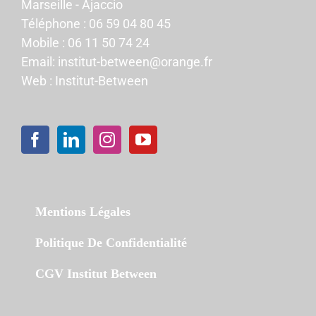
Marseille - Ajaccio
Téléphone :
06 59 04 80 45
Mobile :
06 11 50 74 24
Email:
institut-between@orange.fr
Web :
Institut-Between
Mentions Légales
Politique De Confidentialité
CGV Institut Between