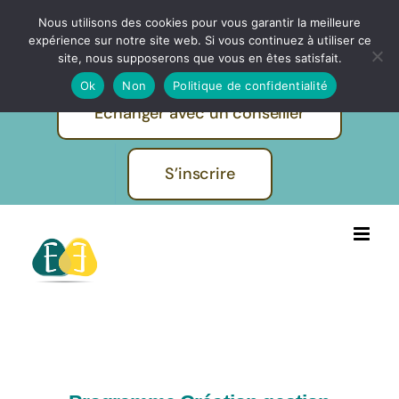
Passer
Nous utilisons des cookies pour vous garantir la meilleure
IBF | EVOLUTION FORMATIONS -
au
expérience sur notre site web. Si vous continuez à utiliser ce
Pratiques et métiers de l'humain
contenu
site, nous supposerons que vous en êtes satisfait.
Ok
Non
Politique de confidentialité
Echanger avec un conseiller
S’inscrire