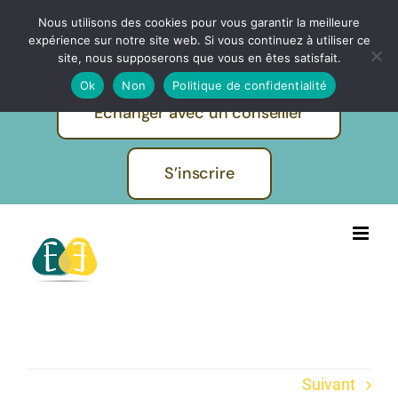
Passer
Nous utilisons des cookies pour vous garantir la meilleure
IBF | EVOLUTION FORMATIONS -
au
expérience sur notre site web. Si vous continuez à utiliser ce
Pratiques et métiers de l'humain
contenu
site, nous supposerons que vous en êtes satisfait.
Ok
Non
Politique de confidentialité
Echanger avec un conseiller
S’inscrire
Suivant