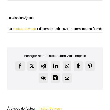
Localisation Ajaccio
sur
Par
Institut-Between
|
décembre 13th, 2021
|
Commentaires fermés
Local
Ajacc
Partager notre histoire dans votre espace
Facebook
X
Reddit
LinkedIn
WhatsApp
Tumblr
Pinterest
Vk
Xing
Email
À propos de l'auteur :
Institut-Between