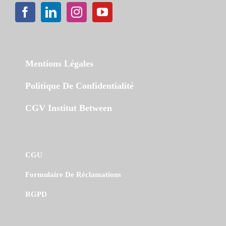
Mentions Légales
Politique De Confidentialité
CGV Institut Between
CGU
Formulaire De Réclamations
RGPD