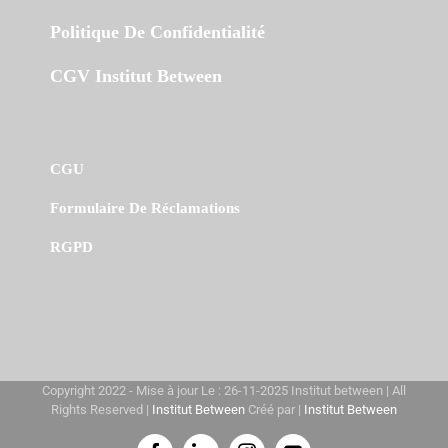
Politique De Confidentialité
CGV Institut Between
CGU
Formulaire De Réclamations
RGPD
Copyright 2022 - Mise à jour Le : 26-11-2025 Institut between | All
Rights Reserved |
Institut Between
Créé par |
Institut Between