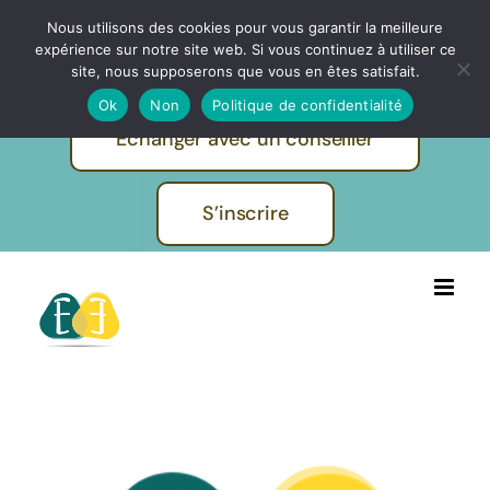
Passer
Nous utilisons des cookies pour vous garantir la meilleure
IBF | EVOLUTION FORMATIONS -
au
expérience sur notre site web. Si vous continuez à utiliser ce
Pratiques et métiers de l'humain
contenu
site, nous supposerons que vous en êtes satisfait.
Ok
Non
Politique de confidentialité
Echanger avec un conseiller
S’inscrire