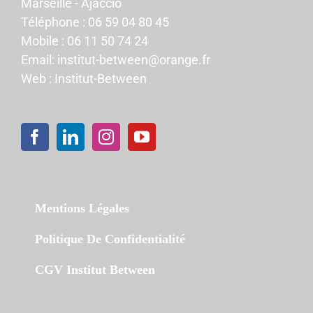
Marseille - Ajaccio
Téléphone :
06 59 04 80 45
Mobile :
06 11 50 74 24
Email:
institut-between@orange.fr
Web :
Institut-Between
Mentions Légales
Politique De Confidentialité
CGV Institut Between