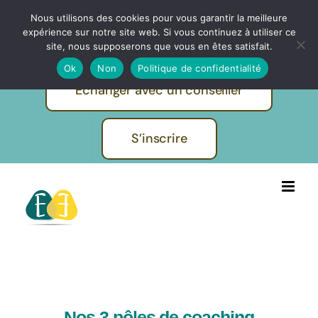
Passer
Nous utilisons des cookies pour vous garantir la meilleure
IBF | EVOLUTION FORMATIONS -
au
expérience sur notre site web. Si vous continuez à utiliser ce
Pratiques et métiers de l'humain
contenu
site, nous supposerons que vous en êtes satisfait.
Ok
Non
Politique de confidentialité
Echanger avec un conseiller
S’inscrire
Nos 3 pôles de coaching