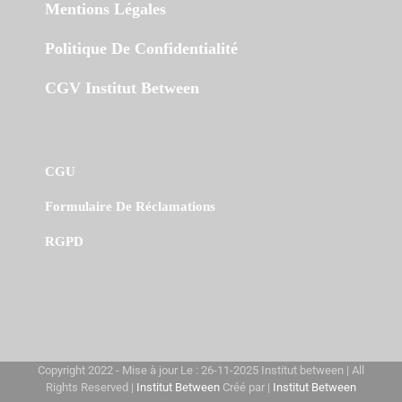
Mentions Légales
Politique De Confidentialité
CGV Institut Between
CGU
Formulaire De Réclamations
RGPD
Copyright 2022 - Mise à jour Le : 26-11-2025 Institut between | All
Rights Reserved |
Institut Between
Créé par |
Institut Between