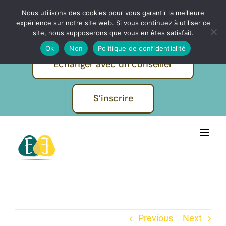
Passer
Nous utilisons des cookies pour vous garantir la meilleure
IBF | EVOLUTION FORMATIONS -
au
expérience sur notre site web. Si vous continuez à utiliser ce
Pratiques et métiers de l'humain
contenu
site, nous supposerons que vous en êtes satisfait.
Ok
Non
Politique de confidentialité
Echanger avec un conseiller
S’inscrire
Previous
Next