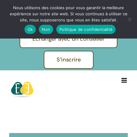
Passer
Nous utilisons des cookies pour vous garantir la meilleure
IBF | EVOLUTION FORMATIONS -
au
expérience sur notre site web. Si vous continuez à utiliser ce
Pratiques et métiers de l'humain
contenu
site, nous supposerons que vous en êtes satisfait.
Ok
Non
Politique de confidentialité
Echanger avec un conseiller
S’inscrire