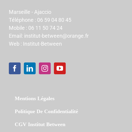
Marseille - Ajaccio
Téléphone :
06 59 04 80 45
Mobile :
06 11 50 74 24
Email:
institut-between@orange.fr
Web :
Institut-Between
Mentions Légales
Politique De Confidentialité
CGV Institut Between